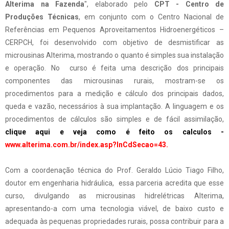
Alterima
na Fazenda
", elaborado pelo
CPT
- Centro de
Produções Técnicas
, em conjunto com o Centro Nacional de
Referências em Pequenos Aproveitamentos Hidroenergéticos –
CERPCH
, foi desenvolvido com objetivo de desmistificar as
microusinas
Alterima
, mostrando o quanto é simples sua instalação
e operação. No curso é feita uma descrição dos principais
componentes das
microusinas
rurais, mostram-se os
procedimentos para a medição e cálculo dos principais dados,
queda e vazão, necessários à sua implantação. A linguagem e os
procedimentos de cálculos são simples e de fácil assimilação,
clique aqui e veja como é feito os
calculos
-
www.alterima.com.br/index.asp?
InCdSecao
=43.
Com a coordenação técnica do
Prof
. Geraldo Lúcio Tiago Filho,
doutor em engenharia hidráulica, essa parceria acredita que esse
curso, divulgando as
microusinas
hidrelétricas
Alterima
,
apresentando-a com uma tecnologia viável, de baixo custo e
adequada às pequenas propriedades rurais, possa contribuir para a